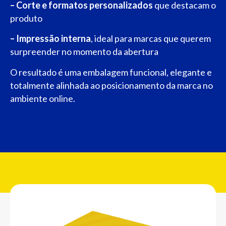
– Corte e formatos personalizados
que destacam o
produto
– Impressão interna
, ideal para marcas que querem
surpreender no momento da abertura
O resultado é uma embalagem funcional, elegante e
totalmente alinhada ao posicionamento da marca no
ambiente online.