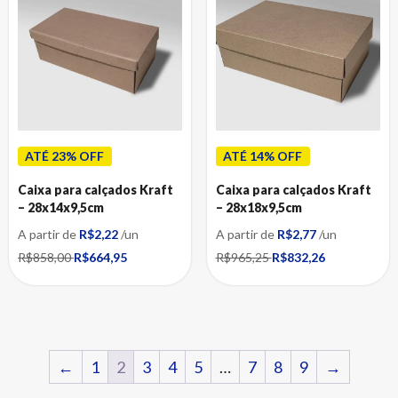
ATÉ 23% OFF
ATÉ 14% OFF
Caixa para calçados Kraft
Caixa para calçados Kraft
– 28x14x9,5cm
– 28x18x9,5cm
A partir de
R$2,22
/un
A partir de
R$2,77
/un
R$858,00
R$664,95
R$965,25
R$832,26
←
1
2
3
4
5
…
7
8
9
→