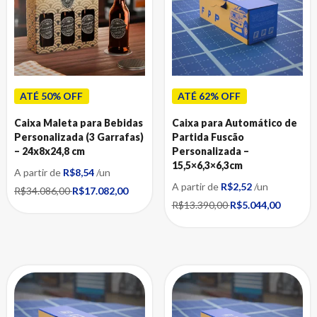
Caixas para presente
Caixas para Roupas
Caixas para Suplementos
Caixas para Óculos
Caixas para Ovos de Páscoa
ATÉ 50% OFF
ATÉ 62% OFF
Caixas para Presente
Caixas para Semijoias e Bijuterias
Caixa Maleta para Bebidas
Caixa para Automático de
Personalizada (3 Garrafas)
Partida Fuscão
Caixas para Utensílios Domésticos
– 24x8x24,8 cm
Personalizada –
Caixas para Panelas e Frigideiras
15,5×6,3×6,3cm
A partir de
R$8,54
/un
Caixas para Velas
A partir de
R$2,52
/un
R$34.086,00
R$17.082,00
R$13.390,00
R$5.044,00