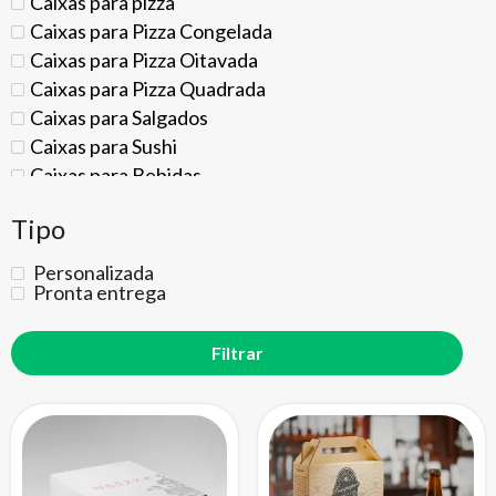
Caixas para pizza
Caixas para Pizza Congelada
Caixas para Pizza Oitavada
Caixas para Pizza Quadrada
Caixas para Salgados
Caixas para Sushi
Caixas para Bebidas
Caixa para Kit Cerveja Artesanal
Tipo
Caixas para Boné
Caixas para Café
Personalizada
Caixas para Café Gourmet
Pronta entrega
Caixas para Cápsulas de Café
Caixas para Filtro de Café
Caixas para Calçados
Caixas de Sapato
Caixas para Botas
Caixas para Calçados Femininos
Caixas para Calçados Infantis