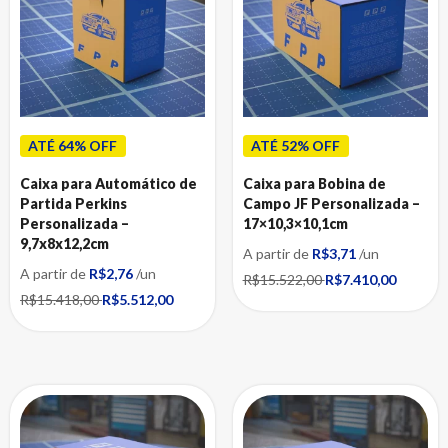
ATÉ 64% OFF
ATÉ 52% OFF
Caixa para Automático de
Caixa para Bobina de
Partida Perkins
Campo JF Personalizada –
Personalizada –
17×10,3×10,1cm
9,7x8x12,2cm
A partir de
R$3,71
/un
A partir de
R$2,76
/un
R$15.522,00
R$7.410,00
R$15.418,00
R$5.512,00