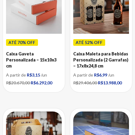
Caixas para Calçados Masculinos
Caixas para Tênis
Caixas para Churros
Caixas para Correios
Caixas para Correios Personalizadas
ATÉ 70% OFF
ATÉ 52% OFF
Caixas para Cosméticos
Caixas para Perfume
Caixa Gaveta
Caixa Maleta para Bebidas
Personalizada – 15x10x3
Personalizada (2 Garrafas)
Caixas para e-commerce
cm
– 17x8x24,8 cm
Caixas para Artesanato
A partir de
R$3,15
/un
A partir de
R$6,99
/un
Caixas para Autopeças
R$20.670,00
R$6.292,00
R$29.406,00
R$13.988,00
Caixas para Induzido Motor de Partida
Caixas para Moto Peças
Caixas para Cerveja Artesanal
Caixas para E-Commerce
Caixas para Eletrônicos
Caixas para Implantes e Molduras Dentárias
Caixas para Informática