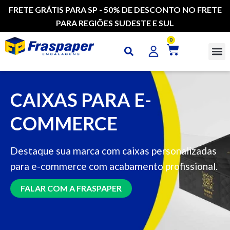
FRETE GRÁTIS PARA SP - 50% DE DESCONTO NO FRETE
PARA REGIÕES SUDESTE E SUL
0
CAI
CAIXAS PARA E-
COMMERCE
Destaque sua marca com caixas personalizadas
para e-commerce com acabamento profissional.
FALAR COM A FRASPAPER