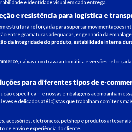
rabilidade e identidade visual em cada entrega.
eção e resistência para logística e transp
com
estrutura reforçada
para suportar movimentações int
ção entre gramaturas adequadas, engenharia da embalagem
ão da integridade do produto, e
stabilidade interna dur
ommerce
, caixas com trava automática e versões reforçad
luções para diferentes tipos de e-comme
ução específica — e nossas embalagens acompanham essa
es e delicados até lojistas que trabalham com itens mais
, acessórios, eletrônicos, petshop e produtos artesanai
to de envio e experiência do cliente.