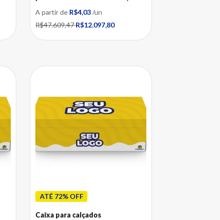
A partir de
R$4,03
/un
R$47.609,47
R$12.097,80
ATÉ 72% OFF
Caixa para calçados