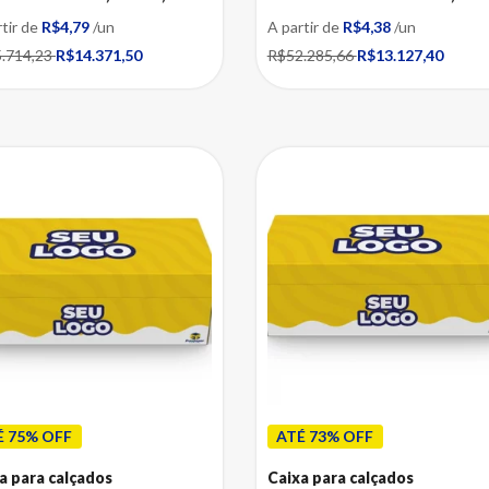
rtir de
R$4,79
/un
A partir de
R$4,38
/un
.714,23
R$14.371,50
R$52.285,66
R$13.127,40
É 75% OFF
ATÉ 73% OFF
a para calçados
Caixa para calçados