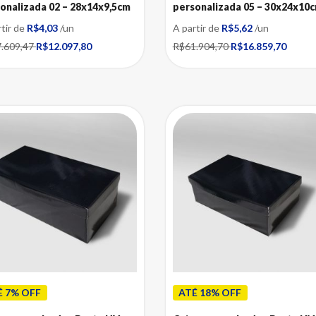
onalizada 02 – 28x14x9,5cm
personalizada 05 – 30x24x10
rtir de
R$4,03
/un
A partir de
R$5,62
/un
.609,47
R$12.097,80
R$61.904,70
R$16.859,70
É 7% OFF
ATÉ 18% OFF