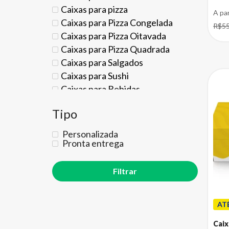
Caixas para pizza
A pa
Caixas para Pizza Congelada
R$55
Caixas para Pizza Oitavada
Caixas para Pizza Quadrada
Caixas para Salgados
Caixas para Sushi
Caixas para Bebidas
Caixa para Kit Cerveja Artesanal
Tipo
Caixas para Boné
Caixas para Café
Personalizada
Caixas para Café Gourmet
Pronta entrega
Caixas para Cápsulas de Café
Caixas para Filtro de Café
Caixas para Calçados
Caixas de Sapato
AT
Caixas para Botas
Caixas para Calçados Femininos
Caix