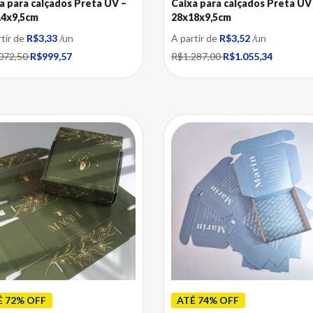
a para calçados Preta UV –
Caixa para calçados Preta UV
14x9,5cm
28x18x9,5cm
rtir de
R$3,33
/un
A partir de
R$3,52
/un
072,50
R$999,57
R$1.287,00
R$1.055,34
É 72% OFF
ATÉ 74% OFF