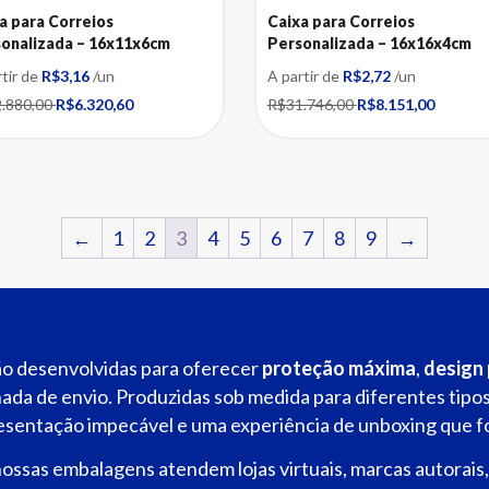
a para Correios
Caixa para Correios
onalizada – 16x11x6cm
Personalizada – 16x16x4cm
rtir de
R$3,16
/un
A partir de
R$2,72
/un
.880,00
R$6.320,60
R$31.746,00
R$8.151,00
←
1
2
3
4
5
6
7
8
9
→
o desenvolvidas para oferecer
proteção máxima
,
design 
ada de envio. Produzidas sob medida para diferentes tipos
sentação impecável e uma experiência de unboxing que for
 nossas embalagens atendem lojas virtuais, marcas autorais