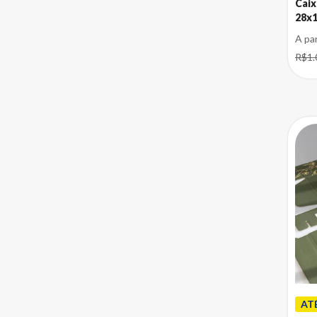
Caixas para Eletrônicos
Caix
28x
Caixas para Implantes e Molduras
A pa
Dentárias
R$1.
Caixas para Informática
Caixas para presente
Caixas para Roupas
Caixas para Suplementos
Caixas para Óculos
Caixas para Ovos de Páscoa
Caixas para Presente
Caixas para Semijoias e Bijuterias
Caixas para Utensílios Domésticos
Caixas para Panelas e Frigideiras
Caixas para Velas
AT