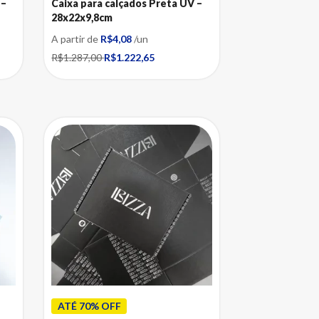
 –
Caixa para calçados Preta UV –
28x22x9,8cm
A partir de
R$4,08
/un
R$1.287,00
R$1.222,65
ATÉ 70% OFF