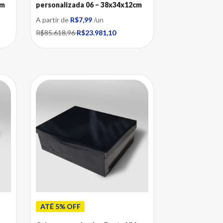
cm
personalizada 06 – 38x34x12cm
A partir de
R$7,99
/un
R$85.618,96
R$23.981,10
ATÉ 5% OFF