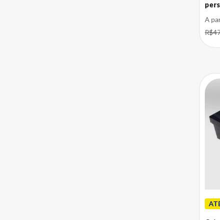
pers
Caixas para Calçados Infantis
Caixas para Calçados Masculinos
A pa
Caixas para Tênis
R$47
Caixas para Churros
Caixas para Correios
Caixas para Correios
Personalizadas
Caixas para Cosméticos
Caixas para Perfume
Caixas para e-commerce
Caixas para Artesanato
Caixas para Autopeças
Caixas para Induzido Motor de
Partida
Caixas para Moto Peças
Caixas para Cerveja Artesanal
AT
Caixas para E-Commerce