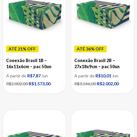
ATÉ 21% OFF
ATÉ 36% OFF
Conexão Brasil 1B –
Conexão Brasil 2B –
16x11x6cm – pac 50un
27x18x9cm – pac 50un
A partir de
R$7,87
/un
A partir de
R$10,01
/un
R$2.002,00
R$1.573,00
R$3.146,00
R$2.002,00