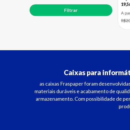
19,5
A pa
R$20
Caixas para informát
as caixas Fraspaper foram desenvolvidas 
materiais duráveis e acabamento de quali
armazenamento. Com possibilidade de per
produ