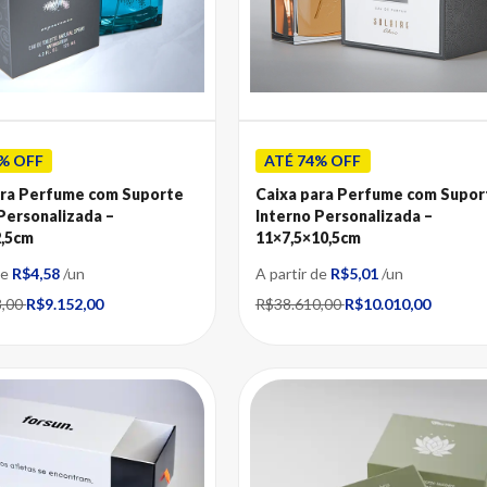
% OFF
ATÉ 74% OFF
ara Perfume com Suporte
Caixa para Perfume com Supor
Personalizada –
Interno Personalizada –
2,5cm
11×7,5×10,5cm
de
R$4,58
/un
A partir de
R$5,01
/un
8,00
R$9.152,00
R$38.610,00
R$10.010,00