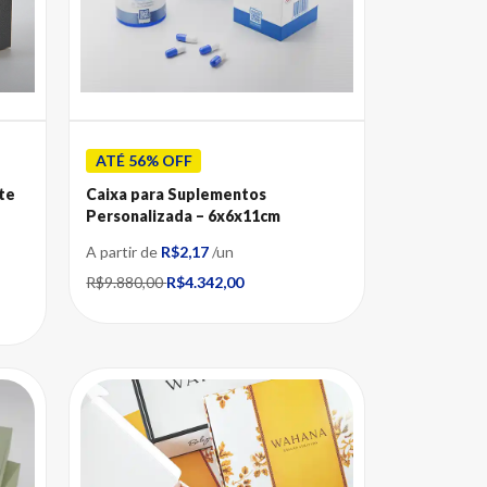
ATÉ 56% OFF
te
Caixa para Suplementos
Personalizada – 6x6x11cm
A partir de
R$2,17
/un
R$9.880,00
R$4.342,00