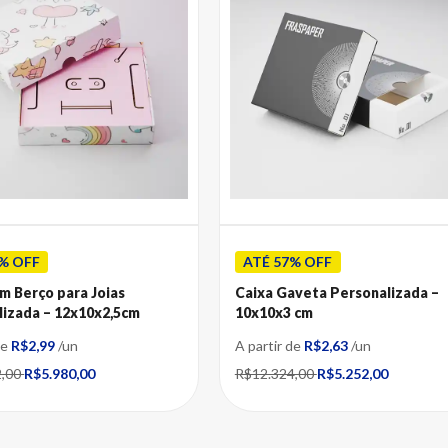
% OFF
ATÉ 57% OFF
m Berço para Joias
Caixa Gaveta Personalizada –
lizada – 12x10x2,5cm
10x10x3 cm
de
R$2,99
/un
A partir de
R$2,63
/un
2,00
R$5.980,00
R$12.324,00
R$5.252,00