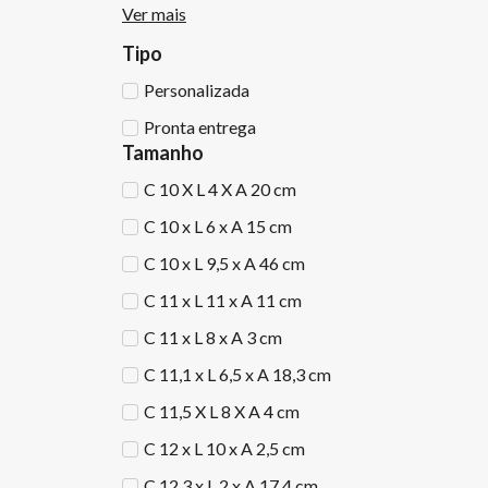
Ver mais
Tipo
Personalizada
Pronta entrega
Tamanho
C 10 X L 4 X A 20 cm
C 10 x L 6 x A 15 cm
C 10 x L 9,5 x A 46 cm
C 11 x L 11 x A 11 cm
C 11 x L 8 x A 3 cm
C 11,1 x L 6,5 x A 18,3 cm
C 11,5 X L 8 X A 4 cm
C 12 x L 10 x A 2,5 cm
C 12,3 x L 2 x A 17,4 cm