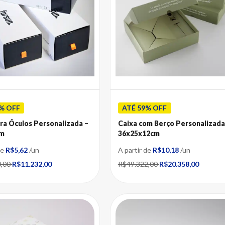
% OFF
ATÉ 59% OFF
ra Óculos Personalizada –
Caixa com Berço Personalizada
cm
36x25x12cm
de
R$5,62
/un
A partir de
R$10,18
/un
0,00
R$11.232,00
R$49.322,00
R$20.358,00