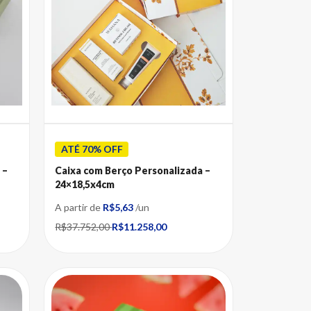
ATÉ 70% OFF
 –
Caixa com Berço Personalizada –
24×18,5x4cm
A partir de
R$5,63
/un
R$37.752,00
R$11.258,00