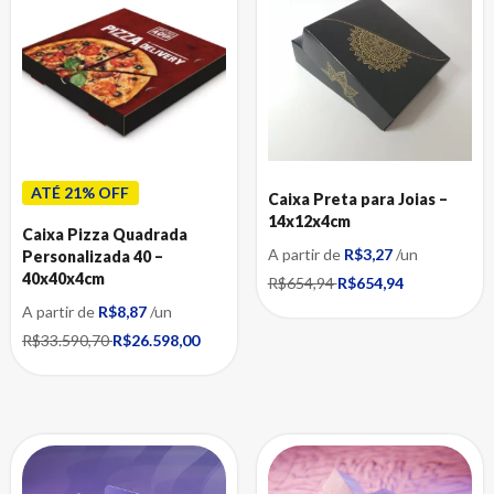
Caixas para Calçados Femininos
Caixas para Calçados Infantis
Caixas para Calçados Masculinos
Caixas para Tênis
Caixas para Churros
Caixas para Correios
Caixas para Correios Personalizadas
ATÉ 21% OFF
Caixa Preta para Joias –
Caixas para Cosméticos
14x12x4cm
Caixas para Perfume
Caixa Pizza Quadrada
A partir de
R$3,27
/un
Personalizada 40 –
Caixas para e-commerce
40x40x4cm
R$654,94
R$654,94
Caixas para Artesanato
A partir de
R$8,87
/un
Caixas para Autopeças
R$33.590,70
R$26.598,00
Caixas para Induzido Motor de Partida
Caixas para Moto Peças
Caixas para Cerveja Artesanal
Caixas para E-Commerce
Caixas para Eletrônicos
Caixas para Implantes e Molduras Dentárias