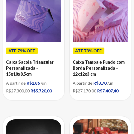
Caixas para Informática
Caixas para presente
Caixas para Roupas
Caixas para Suplementos
Caixas para Óculos
Caixas para Ovos de Páscoa
ATÉ 79% OFF
ATÉ 73% OFF
Caixas para Presente
Caixas para Semijoias e Bijuterias
Caixa Sacola Triangular
Caixa Tampa e Fundo com
Personalizada –
Borda Personalizada –
Caixas para Utensílios Domésticos
15x10x8,5cm
12x12x3 cm
Caixas para Panelas e Frigideiras
A partir de
R$2,86
/un
A partir de
R$3,70
/un
Caixas para Velas
R$27.300,00
R$5.720,00
R$27.170,00
R$7.407,40