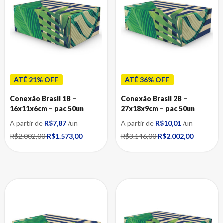
ATÉ 21% OFF
ATÉ 36% OFF
Conexão Brasil 1B –
Conexão Brasil 2B –
16x11x6cm – pac 50un
27x18x9cm – pac 50un
A partir de
R$7,87
/un
A partir de
R$10,01
/un
R$2.002,00
R$1.573,00
R$3.146,00
R$2.002,00