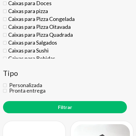
Caixas para Doces
Caixas para pizza
Caixas para Pizza Congelada
Caixas para Pizza Oitavada
Caixas para Pizza Quadrada
Caixas para Salgados
Caixas para Sushi
Caixas para Bebidas
Caixa para Kit Cerveja Artesanal
Tipo
Caixas para Boné
Caixas para Café
Personalizada
Caixas para Café Gourmet
Pronta entrega
Caixas para Cápsulas de Café
Caixas para Filtro de Café
Caixas para Calçados
Caixas de Sapato
Caixas para Botas