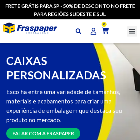
FRETE GRÁTIS PARA SP - 50% DE DESCONTO NO FRETE
PARA REGIÕES SUDESTE E SUL
0
CAI
CAIXAS
PERSONALIZADAS
Escolha entre uma variedade de tamanhos,
materiais e acabamentos para criar uma
experiência de embalagem que destaca seu
produto no mercado.
FALAR COM A FRASPAPER