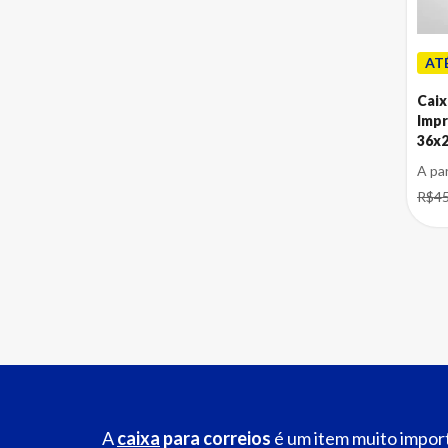
AT
Caix
Impr
36x
A pa
R$45
A
caixa
para correios
é um item muito import