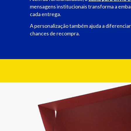
mensagens institucionais transforma a emba
cada entrega.
A personalização também ajuda a diferencia
chances de recompra.