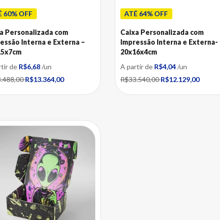
É 60% OFF
ATÉ 64% OFF
a Personalizada com
Caixa Personalizada com
essão Interna e Externa –
Impressão Interna e Externa-
15x7cm
20x16x4cm
rtir de
R$6,68
/un
A partir de
R$4,04
/un
.488,00
R$13.364,00
R$33.540,00
R$12.129,00