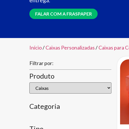
entrega.
FALAR COM A FRASPAPER
Início
/
Caixas Personalizadas
/
Caixas para C
Filtrar por:
Produto
Categoria
Tipo