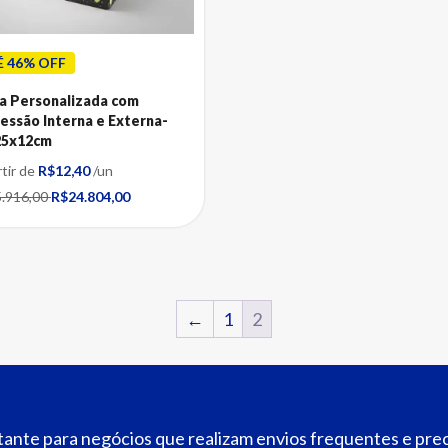
É 46% OFF
a Personalizada com
essão Interna e Externa-
25x12cm
rtir de
R$12,40
/un
.916,00
R$24.804,00
←
1
2
ante para negócios que realizam envios frequentes e pre