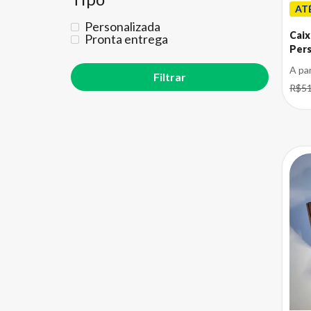
AT
Personalizada
Caix
Pronta entrega
Pers
A pa
R$51