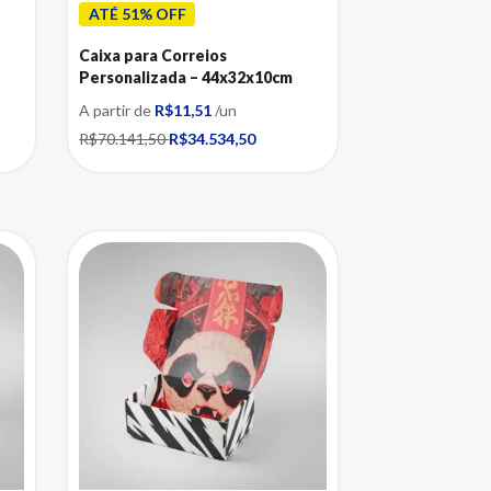
ATÉ 51% OFF
Caixa para Correios
Personalizada – 44x32x10cm
A partir de
R$11,51
/un
R$70.141,50
R$34.534,50