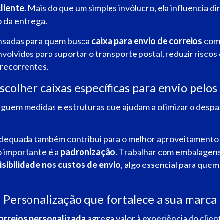
liente
.
Mais do que um simples invólucro, ela influencia d
 da entrega.
ensadas para quem busca
caixa para envio de correios
com 
lvidos para suportar o transporte postal, reduzir riscos de 
 recorrentes.
scolher caixas específicas para envio pelos
guem medidas e estruturas que ajudam a otimizar o desp
dequada também contribui para o melhor aproveitamento 
 importante é a
padronização
. Trabalhar com embalagens
isibilidade nos custos de envio
, algo essencial para que
Personalização que fortalece a sua marca
correios personalizada
agrega valor à experiência do client