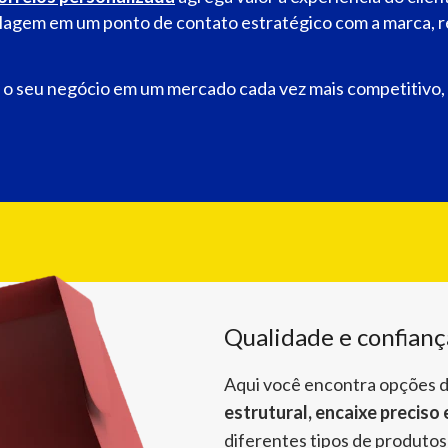
lagem em um ponto de contato estratégico com a marca, r
r o seu negócio em um mercado cada vez mais competitivo
Qualidade e confianç
Aqui você encontra opções 
estrutural, encaixe precis
diferentes tipos de produtos