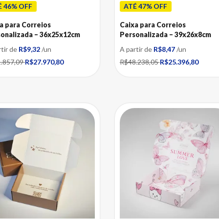
É 46% OFF
ATÉ 47% OFF
a para Correios
Caixa para Correios
onalizada – 36x25x12cm
Personalizada – 39x26x8cm
rtir de
R$9,32
/un
A partir de
R$8,47
/un
.857,09
R$27.970,80
R$48.238,05
R$25.396,80