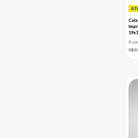
AT
Caix
Impr
19x
A pa
R$33