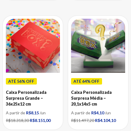
ATÉ 56% OFF
ATÉ 64% OFF
Caixa Personalizada
Caixa Personalizada
Surpresa Grande –
Surpresa Média –
36x25x12 cm
20,1x14x5 cm
A partir de
R$8,15
/un
A partir de
R$4,10
/un
R$18.318,30
R$8.151,00
R$11.497,20
R$4.104,10