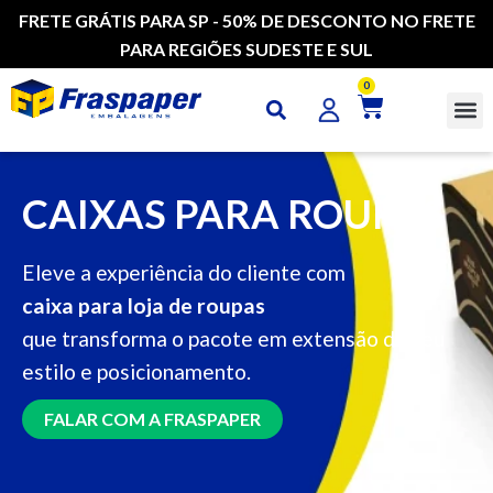
FRETE GRÁTIS PARA SP - 50% DE DESCONTO NO FRETE
PARA REGIÕES SUDESTE E SUL
0
CAI
CAIXAS PARA ROUPAS
Eleve a experiência do cliente com
caixa para loja de roupas
que transforma o pacote em extensão do seu
estilo e posicionamento.
FALAR COM A FRASPAPER