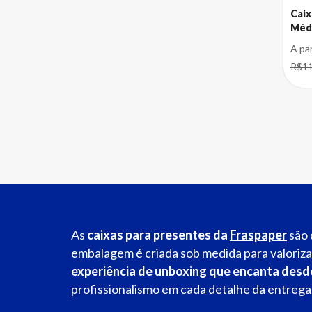
Caix
Médi
A pa
R$11
As
caixas para presentes da
Fraspaper
são 
embalagem é criada sob medida para valoriz
experiência de unboxing que encanta desd
profissionalismo em cada detalhe da entrega