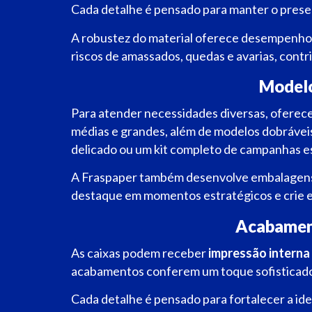
Cada detalhe é pensado para manter o present
A robustez do material oferece desempenho 
riscos de amassados, quedas e avarias, cont
Modelo
Para atender necessidades diversas, oferec
médias e grandes, além de modelos dobráveis
delicado ou um kit completo de campanhas es
A Fraspaper também desenvolve embalagens 
destaque em momentos estratégicos e crie 
Acabament
As caixas podem receber
impressão interna 
acabamentos conferem um toque sofisticado,
Cada detalhe é pensado para fortalecer a ide