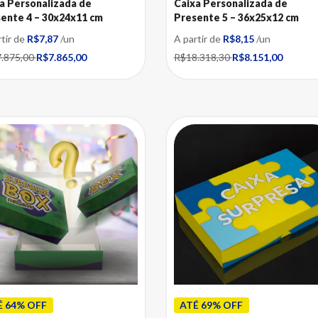
a Personalizada de
Caixa Personalizada de
ente 4 – 30x24x11 cm
Presente 5 – 36x25x12 cm
rtir de
R$7,87
/un
A partir de
R$8,15
/un
.875,00
R$7.865,00
R$18.318,30
R$8.151,00
É 64% OFF
ATÉ 69% OFF