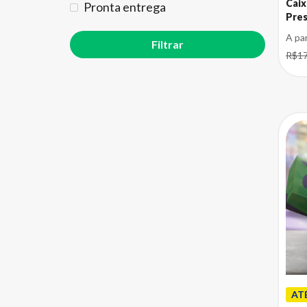
Caix
Pronta entrega
Pres
A pa
R$17
AT