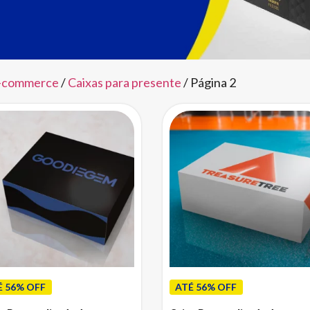
e-commerce
/
Caixas para presente
/ Página 2
É 56% OFF
ATÉ 56% OFF