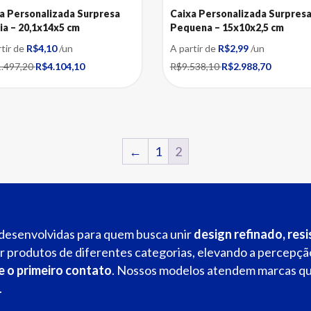
a Personalizada Surpresa
Caixa Personalizada Surpres
a – 20,1x14x5 cm
Pequena – 15x10x2,5 cm
rtir de
R$4,10
/un
A partir de
R$2,99
/un
.497,20
R$4.104,10
R$9.538,10
R$2.988,70
←
1
2
desenvolvidas para quem busca unir
design refinado, res
ar produtos de diferentes categorias, elevando a percepç
e o primeiro contato
. Nossos modelos atendem marcas qu
.