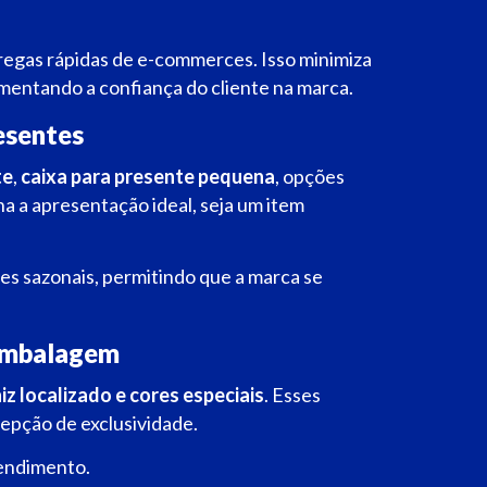
regas rápidas de e-commerces. Isso minimiza
umentando a confiança do cliente na marca.
esentes
te
,
caixa para presente pequena
, opções
a a apresentação ideal, seja um item
 sazonais, permitindo que a marca se
 embalagem
iz localizado e cores especiais
. Esses
epção de exclusividade.
tendimento.