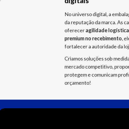
digitais
No universo digital, a emba
da reputação da marca. As ca
oferecer
agilidade logístic
premium no recebimento
, e
fortalecer a autoridade da loj
Criamos soluções sob medid
mercado competitivo, propo
protegem e comunicam profi
orçamento!