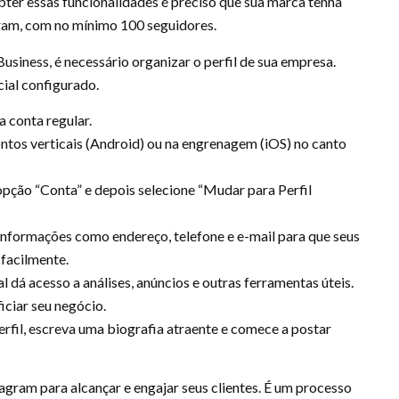
bter essas funcionalidades é preciso que sua marca tenha
am, com no mínimo 100 seguidores.
usiness, é necessário organizar o perfil de sua empresa.
cial configurado.
a conta regular.
ontos verticais (Android) ou na engrenagem (iOS) no canto
opção “Conta” e depois selecione “Mudar para Perfil
 informações como endereço, telefone e e-mail para que seus
facilmente.
l dá acesso a análises, anúncios e outras ferramentas úteis.
ciar seu negócio.
erfil, escreva uma biografia atraente e comece a postar
agram para alcançar e engajar seus clientes. É um processo