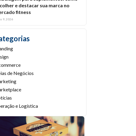
colher e destacar sua marca no
rcado fitness
ho 9, 2026
ategorias
anding
sign
commerce
eias de Negócios
rketing
rketplace
tícias
eração e Logística