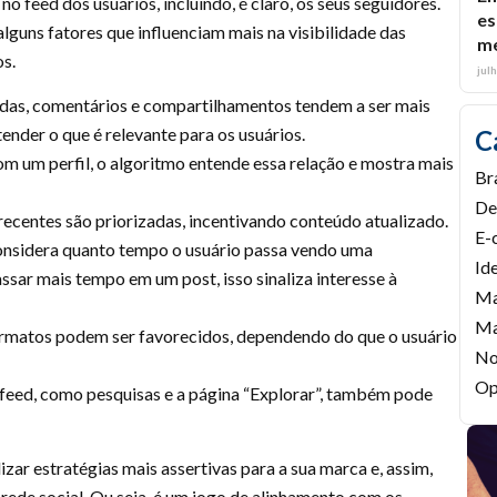
 feed dos usuários, incluindo, é claro, os seus seguidores.
es
lguns fatores que influenciam mais na visibilidade das
me
os.
jul
idas, comentários e compartilhamentos tendem a ser mais
ender o que é relevante para os usuários.
C
m um perfil, o algoritmo entende essa relação e mostra mais
Br
De
recentes são priorizadas, incentivando conteúdo atualizado.
E-
nsidera quanto tempo o usuário passa vendo uma
Id
ssar mais tempo em um post, isso sinaliza interesse à
Ma
Ma
formatos podem ser favorecidos, dependendo do que o usuário
No
Op
 feed, como pesquisas e a página “Explorar”, também pode
ar estratégias mais assertivas para a sua marca e, assim,
 rede social. Ou seja, é um jogo de alinhamento com os