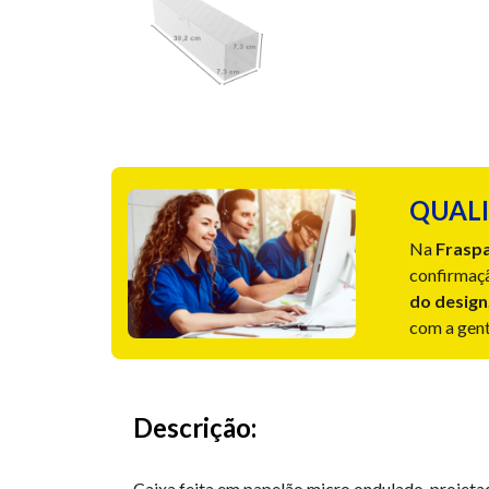
QUALI
Na
Frasp
confirmaçã
do design
com a gente
Descrição:
Caixa feita em papelão micro ondulado, projetad