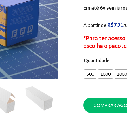
Em até 6x sem juro
A partir de
R$7,71
/
*Para ter acesso
escolha o pacote
Quantidade
500
1000
2000
COMPRAR AG