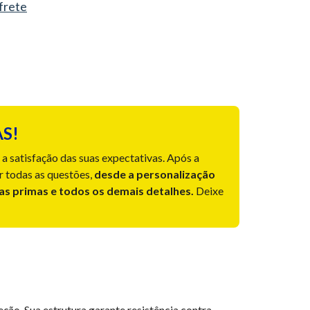
 frete
S!
a satisfação das suas expectativas. Após a
r todas as questões,
desde a personalização
ias primas e todos os demais detalhes.
Deixe
ção. Sua estrutura garante resistência contra