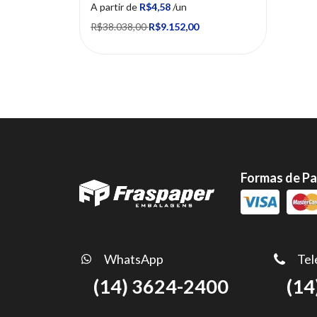
A partir de
R$4,58
/un
R$38.038,00
R$9.152,00
Formas de P
WhatsApp
Tel
(14) 3624-2400
(14