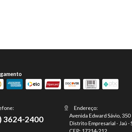
agamento
efone:
Endereço:
Avenida Edward Sávio, 350
) 3624-2400
Distrito Empresarial - Jaú -
CEP: 17214-212