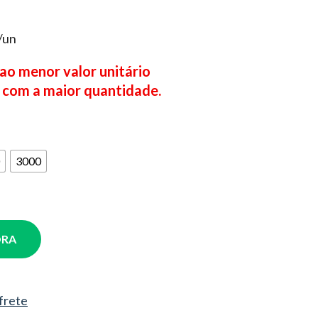
/un
 ao menor valor unitário
 com a maior quantidade.
3000
ORA
 frete