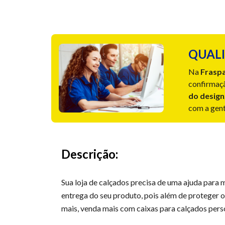
QUALI
Na
Frasp
confirmaçã
do design
com a gente
Descrição:
Sua loja de calçados precisa de uma ajuda para 
entrega do seu produto, pois além de proteger 
mais, venda mais com caixas para calçados per