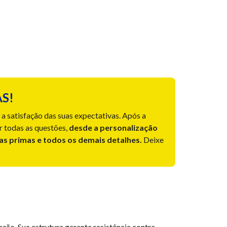
S!
a satisfação das suas expectativas. Após a
r todas as questões,
desde a personalização
ias primas e todos os demais detalhes.
Deixe
ção. Sua estrutura garante resistência contra