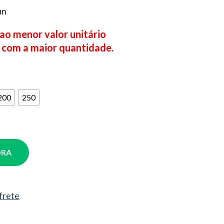
un
 ao menor valor unitário
 com a maior quantidade.
200
250
ORA
 frete