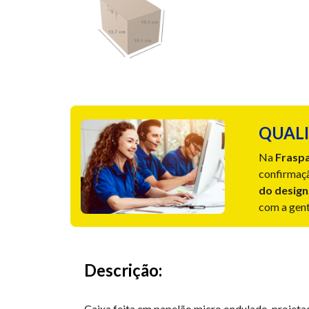
QUALI
Na
Frasp
confirmaçã
do design
com a gente
Descrição:
Caixa feita em papelão micro ondulado, projetad