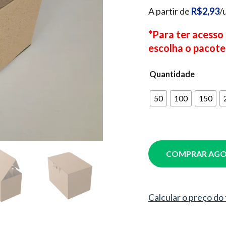
A partir de
R$2,93
/
*Para ter acesso
escolha o pacote
Quantidade
50
100
150
COMPRAR AG
Calcular o preço do