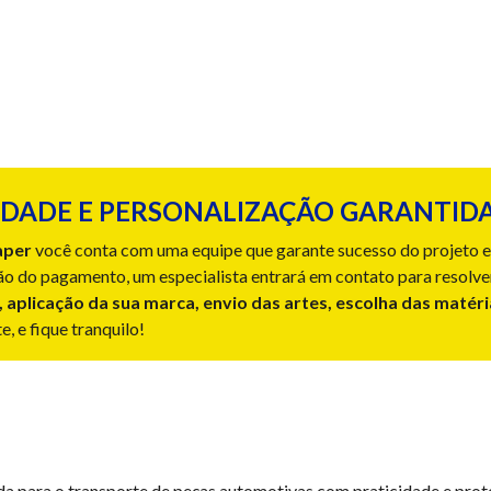
DADE E PERSONALIZAÇÃO GARANTIDA
aper
você conta com uma equipe que garante sucesso do projeto e 
o do pagamento, um especialista entrará em contato para resolve
, aplicação da sua marca, envio das artes, escolha das matér
, e fique tranquilo!
a para o transporte de peças automotivas com praticidade e prote