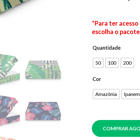
*Para ter acesso
escolha o pacote
Quantidade
50
100
200
Cor
Amazônia
Ipanem
COMPRAR AG