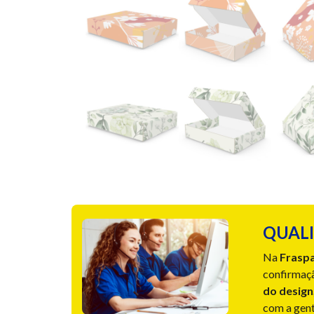
QUALI
Na
Frasp
confirmaçã
do design
com a gente