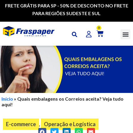
FRETE GRÁTIS PARA SP - 50% DE DESCONTO NO FRETE
PARA REGIÕES SUDESTE E SUL
0
CAI
Início
»
Quais embalagens os Correios aceita? Veja tudo
aqui!
E-commerce
,
Operação e Logística